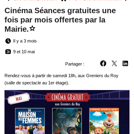
Cinéma Séances gratuites une
fois par mois offertes par la
Ajouter
Mairie.
Cinéma
Séances
gratuites
Il y a 3 mois
une
fois
9 et 10 mai
par
mois
offertes
Partager :
Partager sur Fac
Partager su
Partag
par
la
Rendez-vous à partir de samedi 18h, aux Greniers du Roy
Mairie.
aux
(salle de spectacle au 1er étage).
favoris.