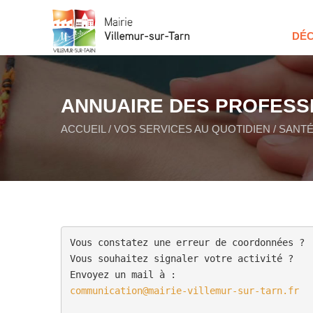
DÉC
ANNUAIRE DES PROFESS
ACCUEIL
/
VOS SERVICES AU QUOTIDIEN
/
SANTÉ
Vous constatez une erreur de coordonnées ? 

Vous souhaitez signaler votre activité ? 

communication@mairie-villemur-sur-tarn.fr