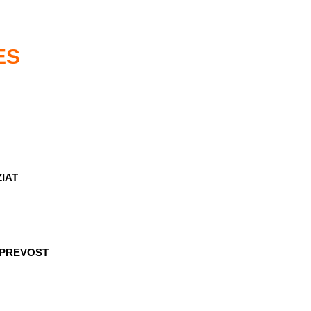
ES
ZIAT
I-PREVOST