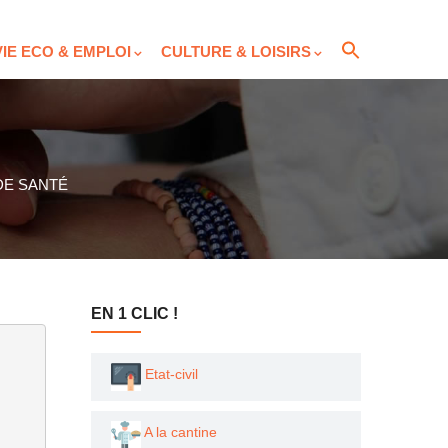
VIE ECO & EMPLOI
CULTURE & LOISIRS
DE SANTÉ
EN 1 CLIC !
Etat-civil
A la cantine