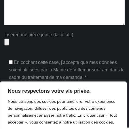
Insérer une pièce jointe (facultatif)
En cochant cette case, j'accepte que mes données
soient utilisées par la Mairie de Villemur-sur-Tarn dans le
cadre du traitement de ma demande. *
* Champs obligatoires
Nous respectons votre vie privée.
Nous utilisons des cookies pour améliorer votre expérience
de navigation, diffuser des publicités ou des contenus
personnalisés et analyser notre trafic. En cliquant sur « Tout
accepter », vous consentez à notre utilisation des cookies.
Copyright Mairie de Villemur-sur-Tarn - Tous droits