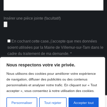
Insérer une pièce jointe (facultatif)
En cochant cette case, j'accepte que mes données
soient utilisées par la Mairie de Villemur-sur-Tarn dans le
cadre du traitement de ma demande. *
* Champs obligatoires
Nous respectons votre vie privée.
Nous utilisons des cookies pour améliorer votre expérience
de navigation, diffuser des publicités ou des contenus
personnalisés et analyser notre trafic. En cliquant sur « Tout
accepter », vous consentez à notre utilisation des cookies.
Copyright Mairie de Villemur-sur-Tarn - Tous droits
réservés.
Personnaliser
Tout rejeter
Accepter tout